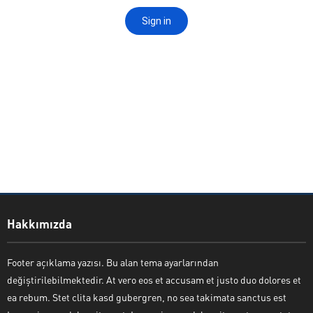
EMİN ARSLAN
Hakkımızda
Footer açıklama yazısı. Bu alan tema ayarlarından
değiştirilebilmektedir. At vero eos et accusam et justo duo dolores et
ea rebum. Stet clita kasd gubergren, no sea takimata sanctus est
Cevap Yaz