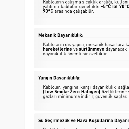
Kabloların çalışma sıcaklık aralığı, kulla
yalıtımlı kablolar genellikle
-5°C ile 70°
90°C
arasında çalışabilir.
Mekanik Dayanıklılık:
Kabloların dış yapısı, mekanik hasarlara ka
hareketlerine
ve
sürtünmeye
dayanacak şe
dayanıklılık önemli bir özelliktir.
Yangın Dayanıklılığı:
Kablolar, yangına karşı dayanıklılık sağl
(Low Smoke Zero Halogen)
özelliklerine
gazları minimuma indirir, güvenlik sağlar.
Su Geçirmezlik ve Hava Koşullarına Dayanık