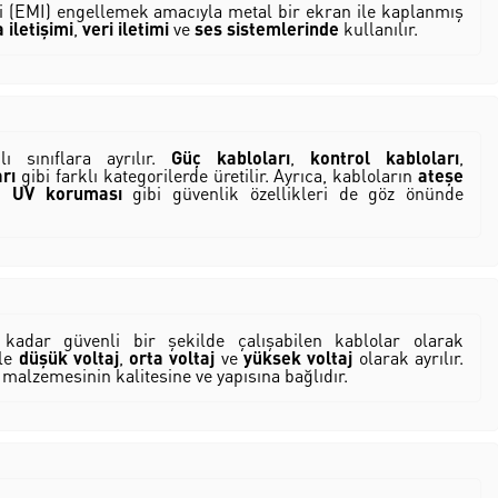
ti (EMI) engellemek amacıyla metal bir ekran ile kaplanmış
 iletişimi
,
veri iletimi
ve
ses sistemlerinde
kullanılır.
ı sınıflara ayrılır.
Güç kabloları
,
kontrol kabloları
,
arı
gibi farklı kategorilerde üretilir. Ayrıca, kabloların
ateşe
,
UV koruması
gibi güvenlik özellikleri de göz önünde
e kadar güvenli bir şekilde çalışabilen kablolar olarak
kle
düşük voltaj
,
orta voltaj
ve
yüksek voltaj
olarak ayrılır.
ım malzemesinin kalitesine ve yapısına bağlıdır.