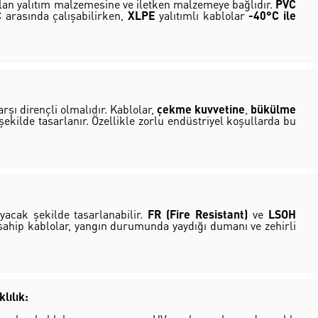
nılan yalıtım malzemesine ve iletken malzemeye bağlıdır.
PVC
C
arasında çalışabilirken,
XLPE
yalıtımlı kablolar
-40°C ile
rşı dirençli olmalıdır. Kablolar,
çekme kuvvetine
,
bükülme
kilde tasarlanır. Özellikle zorlu endüstriyel koşullarda bu
ayacak şekilde tasarlanabilir.
FR (Fire Resistant)
ve
LSOH
 sahip kablolar, yangın durumunda yaydığı dumanı ve zehirli
lılık: