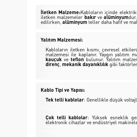
İletken Malzeme:
Kabloların içinde elektri
iletken malzemeler
bakır
ve
alüminyum
dur
edilirken,
alüminyum
teller daha hafif ve mal
Yalıtım Malzemesi:
Kabloların iletken kısmı, çevresel etkile
malzemesi ile kaplanır. Yaygın yalıtım 
kauçuk
ve
teflon
bulunur. Yalıtım malzem
direnç
,
mekanik dayanıklılık
gibi faktörler
Kablo Tipi ve Yapısı:
Tek telli kablolar
: Genellikle düşük voltajl
Çok telli kablolar
: Yüksek esneklik ger
elektronik cihazlar ve endüstriyel makinele