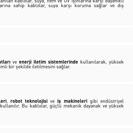
nılan kablolar, suya, nem ve UV ışınlarına karşı dayanıklı
larına sahip kablolar, suya karşı koruma sağlar ve dış
tları
ve
enerji iletim sistemlerinde
kullanılarak, yüksek
imli bir şekilde iletilmesini sağlar.
eri
,
robot teknolojisi
ve
iş makineleri
gibi endüstriyel
 kullanılır. Bu kablolar, güçlü mekanik dayanak ve yüksek