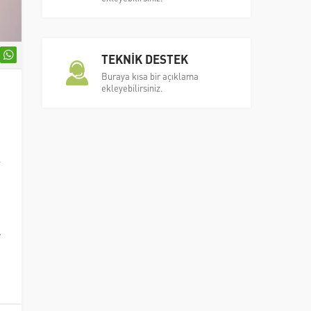
TEKNİK DESTEK
Buraya kısa bir açıklama
ekleyebilirsiniz.
m
n
.
l
,
e