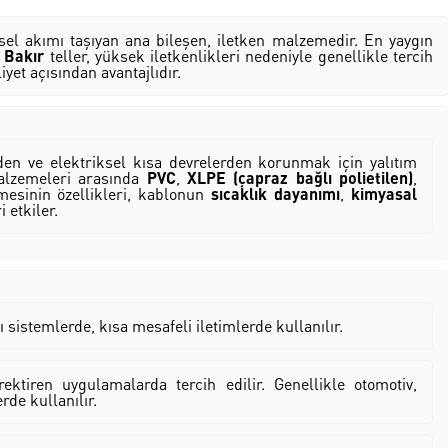
ksel akımı taşıyan ana bileşen, iletken malzemedir. En yaygın
.
Bakır
teller, yüksek iletkenlikleri nedeniyle genellikle tercih
iyet açısından avantajlıdır.
rden ve elektriksel kısa devrelerden korunmak için yalıtım
malzemeleri arasında
PVC
,
XLPE (çapraz bağlı polietilen)
,
esinin özellikleri, kablonun
sıcaklık dayanımı
,
kimyasal
i etkiler.
ı sistemlerde, kısa mesafeli iletimlerde kullanılır.
ektiren uygulamalarda tercih edilir. Genellikle otomotiv,
rde kullanılır.