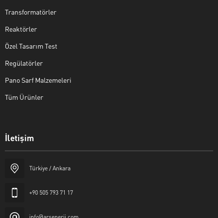
Transformatörler
Reaktörler
Özel Tasarım Test
Regülatörler
Pano Sarf Malzemeleri
Tüm Ürünler
İletişim
EMİN ARSLAN
Türkiye / Ankara
+90 505 793 71 17
info@arsenerji.com